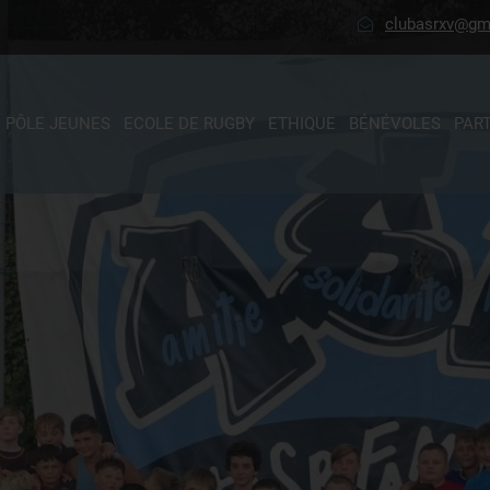
clubasrxv@gm
PÔLE JEUNES
ECOLE DE RUGBY
ETHIQUE
BÉNÉVOLES
PAR