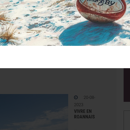
P
20-08-
2023
VIVRE EN
ROANNAIS
...