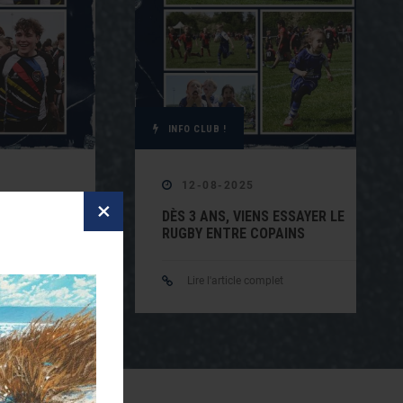
INFO CLUB !
12-08-2025
×
NS ?
DÈS 3 ANS, VIENS ESSAYER LE
LE JEUNES
RUGBY ENTRE COPAINS
Lire l'article complet