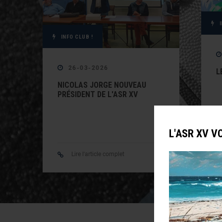
INFO CLUB !
26-03-2026
L
NICOLAS JORGE NOUVEAU
PRÉSIDENT DE L'ASR XV
L'ASR XV V
Lire l'article complet