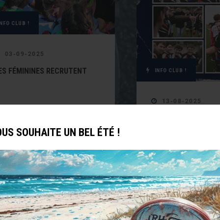
INFO CLUB !
03-09-2025
ES FÉMININES RECRUTENT
INFO CLUB !
13-08-2025
TU AS PLUS DE 14 A
INTÈGRES NOTRE PÔ
OUS SOUHAITE UN BEL ÉTÉ !
Lire l'article complet
Lire l'article complet