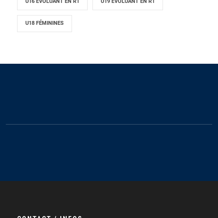
U16 ÉVOLUANT EN R1
U19 ÉVOLUANT EN R1
U18 FÉMININES