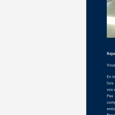
Rejo
Vous
En i
lors
vos 
Pas 
comp
enri