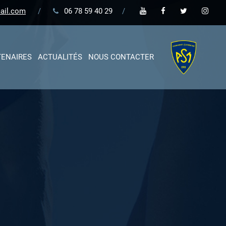
ail.com
/
06 78 59 40 29
/
TENAIRES
ACTUALITÉS
NOUS CONTACTER