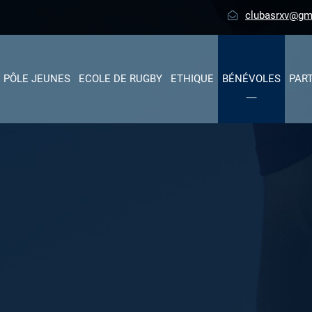
clubasrxv@gm
PÔLE JEUNES
ECOLE DE RUGBY
ETHIQUE
BÉNÉVOLES
PAR